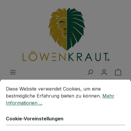
Zum Hauptinhalt springen
Ware
Cookie-Voreinstellungen
Diese Website verwendet Cookies, um eine bestmögliche E
Diese Website verwendet Cookies, um eine
MISCHUNGEN
Anwendungen
Gerichte
bestmögliche Erfahrung bieten zu können.
Mehr
Informationen ...
BIO CURRY
Cookie-Voreinstellungen