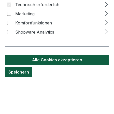
Sie möchten
Löwenkraut Gewürze
in Ihr
Technisch erforderlich
Sortiment aufnehmen? Eine großartige Idee! 🌿
Marketing
Unsere hochwertigen Produkte sind bereits in
ausgewählten EDEKA-Märkten der Region
, in
Komfortfunktionen
Hofläden
sowie in
Regiomaten
zu finden.
Shopware Analytics
📍 Eine Übersicht unserer Händler finden Sie
hier:
Händlersuche
Alle Cookies akzeptieren
Als Wiederverkäufer profitieren Sie von
attraktiven Konditionen
und
persönlicher
Speichern
Beratung
. Wir bieten sowohl
ökologische als
auch konventionelle Erzeugnisse
an – die
entsprechenden
Zertifizierungen
finden Sie
auf unserer Website.
📩
Kontaktieren Sie uns
unter
kontakt
@loewenkraut.de
, und wir besprechen