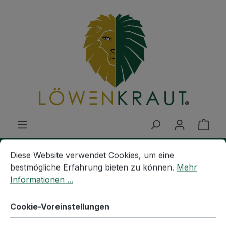
Zum Hauptinhalt springen
Ware
Cookie-Voreinstellungen
Diese Website verwendet Cookies, um eine bestmögliche E
Diese Website verwendet Cookies, um eine
MISCHUNGEN
Anwendungen
Gerichte
bestmögliche Erfahrung bieten zu können.
Mehr
Informationen ...
KRÄUTER DER PROVENCE
Cookie-Voreinstellungen