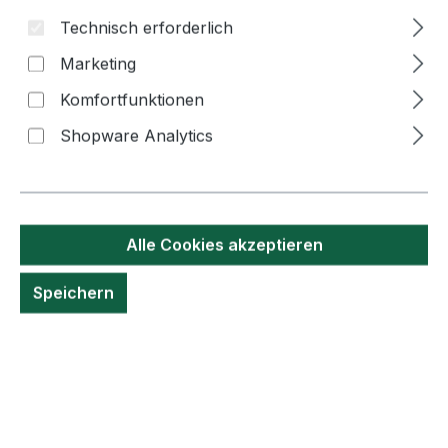
Technisch erforderlich
Marketing
Komfortfunktionen
Bildergalerie überspringen
Shopware Analytics
Alle Cookies akzeptieren
Speichern
4,30 €*
Inhalt:
130 Gramm
(33,10 €* / 1 Kilogramm)
Preise inkl. MwSt. zzgl. Versandkosten