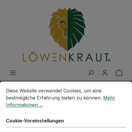
Zum Hauptinhalt springen
Ware
Cookie-Voreinstellungen
Diese Website verwendet Cookies, um eine bestmögliche E
Diese Website verwendet Cookies, um eine
MISCHUNGEN
Anwendungen
Gerichte
bestmögliche Erfahrung bieten zu können.
Mehr
Informationen ...
GYROS GEWÜRZ
Cookie-Voreinstellungen