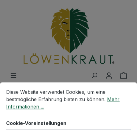
Zum Hauptinhalt springen
Ware
Cookie-Voreinstellungen
Diese Website verwendet Cookies, um eine bestmögliche E
Diese Website verwendet Cookies, um eine
PIMENT - GANZ
bestmögliche Erfahrung bieten zu können.
Mehr
Informationen ...
Cookie-Voreinstellungen