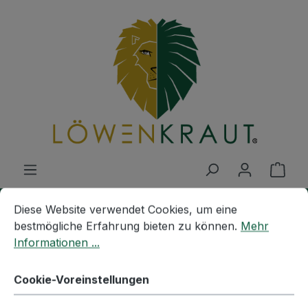
Zum Hauptinhalt springen
Ware
Cookie-Voreinstellungen
Diese Website verwendet Cookies, um eine bestmögliche E
Diese Website verwendet Cookies, um eine
MISCHUNGEN
Anwendungen
Gerichte
bestmögliche Erfahrung bieten zu können.
Mehr
Informationen ...
BEEF MIX - BBQ GEWÜRZ
Cookie-Voreinstellungen