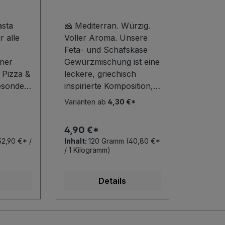
asta
🧀 Mediterran. Würzig.
r alle
Voller Aroma. Unsere
Feta- und Schafskäse
iner
Gewürzmischung ist eine
 Pizza &
leckere, griechisch
esonders
inspirierte Komposition,
eitlose
mit der du deinem Käse
Varianten ab
4,30 €*
im Handumdrehen den
 beim
nötigen Pepp verleihst.
4,90 €*
Aromatischer Pfeffer,
52,90 €* /
Inhalt:
120 Gramm
(40,80 €*
rgherita-
Knoblauch und Zwiebel
/ 1 Kilogramm)
migen
bilden die würzige Basis.
 oder
Rosmarin, Oregano und
Details
Basilikum sorgen für
, unser
mediterrane Kräutertiefe,
 jedem
während Paprika eine
milde, leicht fruchtige