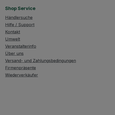
Note beisteuert. Das
Shop Service
das
Ergebnis: Herzhaft,
nischen
kräuterwürzig und
Händlersuche
perfekt abgestimmt auf
Hilfe / Support
pfehlung
cremigen Feta oder
Kontakt
das
würzigen Schafskäse. 🌿
Umwelt
piel auf
Zutaten im Überblick
auce
Pfeffer – angenehme,
Veranstalterinfo
 verleihe
aromatische Schärfe
Über uns
ollen
Zwiebel & Knoblauch –
Versand- und Zahlungsbedingungen
schmack.
kräftige Würzbasis
Firmenpräsente
IZZA &
Rosmarin – intensive,
Wiederverkäufer
mediterrane Note
g
Oregano & Basilikum –
aprika,
klassische Kräuterwürze
um,
Paprika – milde
Fruchtigkeit Eine
chen:
ausgewogene Mischung
 -
für authentischen