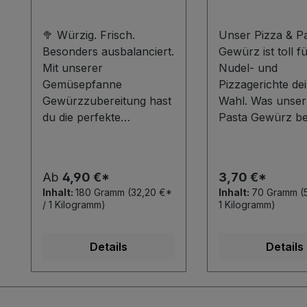
🥦 Würzig. Frisch.
Unser Pizza & P
Besonders ausbalanciert.
Gewürz ist toll fü
Mit unserer
Nudel- und
Gemüsepfanne
Pizzagerichte de
Gewürzzubereitung hast
Wahl. Was unser
du die perfekte
Pasta Gewürz b
Mischung, um dein
macht, ist seine z
Gemüse geschmacklich
Beliebtheit und
auf das nächste Level zu
Vielseitigkeit. Ob
Ab
4,90 €*
3,70 €*
bringen. Egal ob
Zubereiten einer
Inhalt:
180 Gramm
(32,20 €*
Inhalt:
70 Gramm
(
klassische
traditionellen Ma
/ 1 Kilogramm)
1 Kilogramm)
Gemüsepfanne,
Pizza, eines cre
herzhafter
Pasta Carbonara
Details
Details
Gemüseeintopf oder
eines herzhaften
aromatisches
Bolognese-Sauce
Ofengemüse – mit dieser
Gewürz verleiht
Gewürzzubereitung
Gericht den