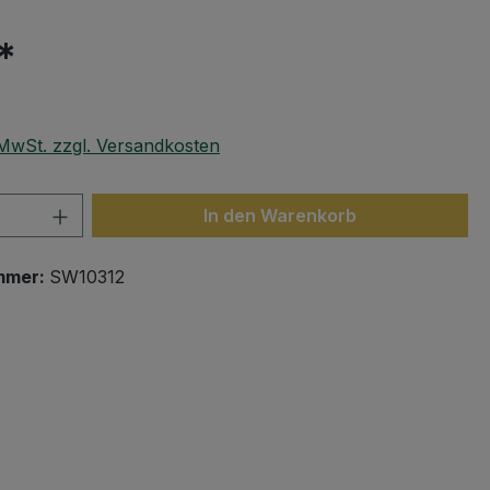
*
. MwSt. zzgl. Versandkosten
 Anzahl: Gib den gewünschten Wert ein 
In den Warenkorb
mmer:
SW10312