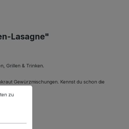
en-Lasagne"
, Grillen & Trinken.
enkraut Gewürzmischungen. Kennst du schon die
en zu können.
Mehr Informationen ...
ten zu