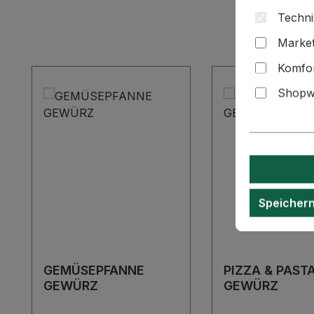
Techni
Market
Produktgalerie überspringen
Komfor
Shopwa
Speicher
GEMÜSEPFANNE
PIZZA & PAST
GEWÜRZ
GEWÜRZ