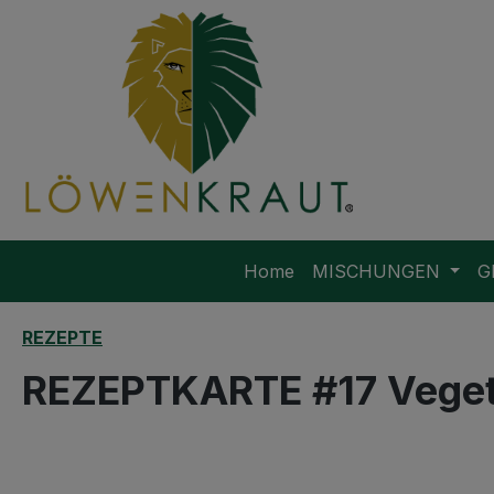
m Hauptinhalt springen
Zur Suche springen
Zur Hauptnavigation springen
Home
MISCHUNGEN
G
REZEPTE
REZEPTKARTE #17 Veget