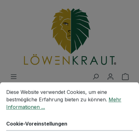
Zum Hauptinhalt springen
Ware
Cookie-Voreinstellungen
Diese Website verwendet Cookies, um eine bestmögliche E
Diese Website verwendet Cookies, um eine
bestmögliche Erfahrung bieten zu können.
Mehr
REZEPTE
Informationen ...
REZEPTKARTE #1 Süßkartoffel
Cookie-Voreinstellungen
Wedges mit Guacamole