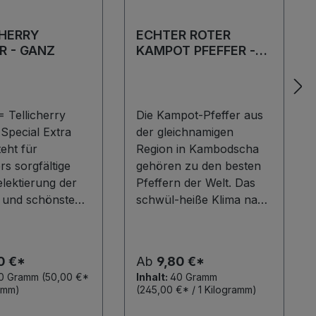
CHERRY
ECHTER ROTER
R - GANZ
KAMPOT PFEFFER -
GANZ
 Tellicherry
Die Kampot-Pfeffer aus
Special Extra
der gleichnamigen
teht für
Region in Kambodscha
s sorgfältige
gehören zu den besten
lektierung der
Pfeffern der Welt. Das
n und schönsten
schwül-heiße Klima nahe
beeren nach der
der Küste des Golfs von
ng. Diese edle
Thailand gelegen, und
Rarität kommt
die schweren
0 €*
Ab
9,80 €*
 Periyar-
Lehmböden schaffen die
30 Gramm
(50,00 €*
Inhalt:
40 Gramm
hutzgebiet im
perfekte Grundlage für
ramm)
(245,00 €* / 1 Kilogramm)
en Bundesstaat
überragende