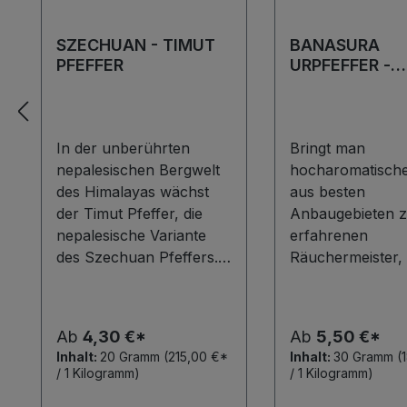
SZECHUAN - TIMUT
BANASURA
PFEFFER
URPFEFFER -
GERÄUCHERT
In der unberührten
Bringt man
nepalesischen Bergwelt
hocharomatische
des Himalayas wächst
aus besten
der Timut Pfeffer, die
Anbaugebieten z
nepalesische Variante
erfahrenen
des Szechuan Pfeffers.
Räuchermeister, 
In Höhenegionen von
das Ergebnis wah
2000 Meter und mehr
große
werden die an
Geschmackserleb
Ab
4,30 €*
Ab
5,50 €*
Sträuchern wachsenden
Unser Banasura
Inhalt:
20 Gramm
(215,00 €*
Inhalt:
30 Gramm
(
Früchte mühsam von
Urpfeffer von de
/ 1 Kilogramm)
/ 1 Kilogramm)
den ansässigen Bauern
indischen Malab