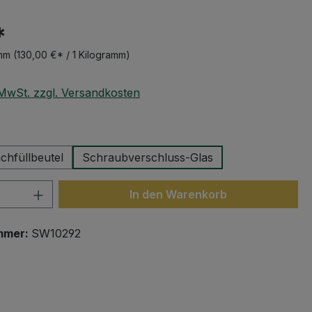
*
amm
(130,00 €* / 1 Kilogramm)
. MwSt. zzgl. Versandkosten
wählen
chfüllbeutel
Schraubverschluss-Glas
 Anzahl: Gib den gewünschten Wert ein 
In den Warenkorb
mmer:
SW10292