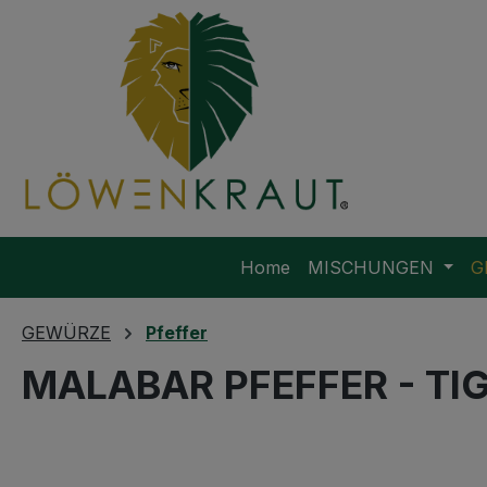
m Hauptinhalt springen
Zur Suche springen
Zur Hauptnavigation springen
Home
MISCHUNGEN
G
GEWÜRZE
Pfeffer
MALABAR PFEFFER - TI