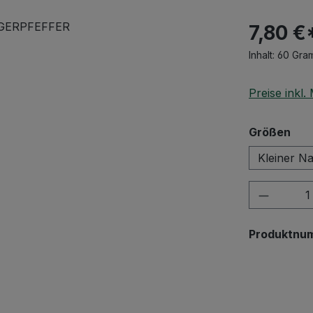
7,80 €
Inhalt:
60 Gr
Preise inkl
aus
Größen
Kleiner Na
Produkt
Produktnu