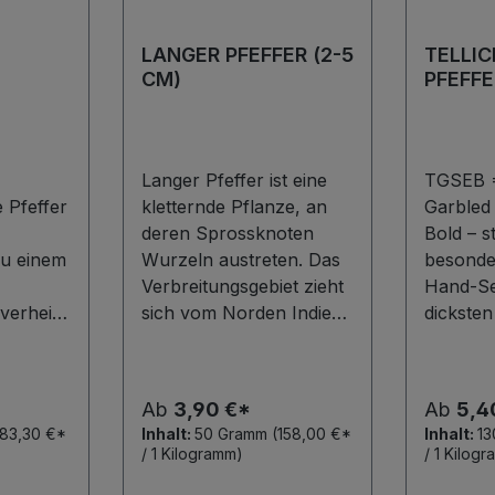
LANGER PFEFFER (2-5
TELLI
CM)
PFEFFE
Langer Pfeffer ist eine
TGSEB =
 Pfeffer
kletternde Pflanze, an
Garbled 
deren Sprossknoten
Bold – s
u einem
Wurzeln austreten. Das
besonder
Verbreitungsgebiet zieht
Hand-Se
verheißt
sich vom Norden Indiens
dickste
rlich
bis nach Indonesien. Die
Pfeffer
an Weiden-, Haselnuss-
Trocknu
nisse.
oder Birkenkätzchen
Pfeffer-
Ab
3,90 €*
Ab
5,4
erinnernden
aus dem
183,30 €*
Inhalt:
50 Gramm
(158,00 €*
Inhalt:
1
r
Fruchtstände werden in
Natursc
/ 1 Kilogramm)
/ 1 Kilog
ar-Küste
verschiedenen
indisch