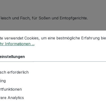
leisch und Fisch, für Soßen und Eintopfgerichte.
stellungen
 verwendet Cookies, um eine bestmögliche Erfahrung biet
te verwendet Cookies, um eine bestmögliche Erfahrung bie
r Informationen ...
KER
einstellungen
sch erforderlich
ing
tfunktionen
re Analytics
Eintopf