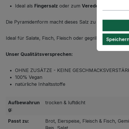
Ideal als
Fingersalz
oder zum
Veredeln von Speis
Die Pyramidenform macht dieses Salz zu einer raffinier
Ideal für Salate, Fisch, Fleisch oder gegrilltes Gemüse.
Speicher
Unser Qualitätsversprechen:
OHNE ZUSÄTZE - KEINE GESCHMACKSVERSTÄR
100% Vegan
natürliche Inhaltsstoffe
Aufbewahrun
trocken & luftdicht
g:
Passt zu:
Brot, Eierspeise, Fleisch & Fisch, Gemü
Reis, Salat