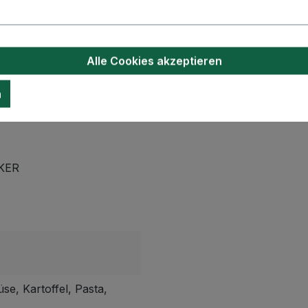
en
ten Wahl für kulinarische Meisterwerke, als Topping oder a
Alle Cookies akzeptieren
n
KER
se, Kartoffel, Pasta,