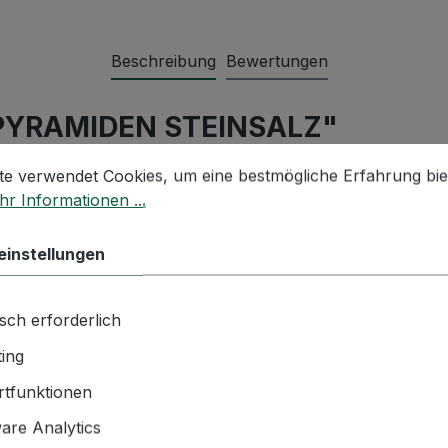
Beschreibung
Bewertungen
 PYRAMIDEN STEINSALZ"
stellungen
 verwendet Cookies, um eine bestmögliche Erfahrung biet
te verwendet Cookies, um eine bestmögliche Erfahrung bie
r Informationen ...
onen Pakistans, unweit des majestätischen Himalaya-Gebi
einstellungen
sch erforderlich
ing
tfunktionen
ruktur
re Analytics