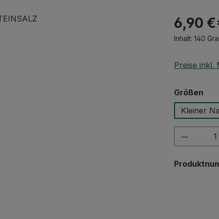
6,90 €
Inhalt:
140 Gr
Preise inkl
aus
Größen
Kleiner Na
Produkt
Produktnu