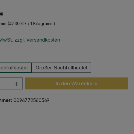
*
amm
(49,30 €* / 1 Kilogramm)
. MwSt. zzgl. Versandkosten
wählen
chfüllbeutel
Großer Nachfüllbeutel
 Anzahl: Gib den gewünschten Wert ein 
In den Warenkorb
mmer:
0096772560569